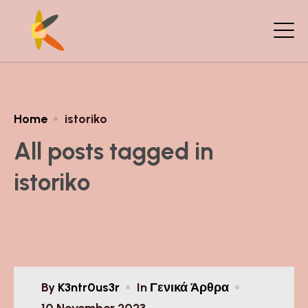
Home
istoriko
All posts tagged in
istoriko
By
K3ntr0us3r
In
Γενικά Άρθρα