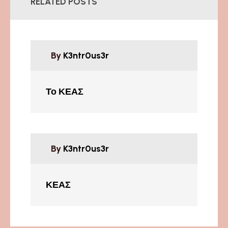
RELATED POSTS
By
K3ntr0us3r
Το ΚΕΑΣ
By
K3ntr0us3r
ΚΕΑΣ